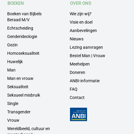
BOEKEN
OVER ONS
Boeken van Bijbels
Wie zijn wij?
Beraad M/V
Visie en doel
Echtscheiding
Aanbevelingen
Genderideologie
Nieuws
Gezin
Lezing aanvragen
Homoseksualiteit
Bestel Man | Vrouw
Huwelijk
Meehelpen
Man
Doneren
Man en vrouw
ANBI-informatie
Seksualiteit
FAQ
Seksueel misbruik
Contact
Single
Transgender
Vrouw
Wereldbeeld, cultuur en