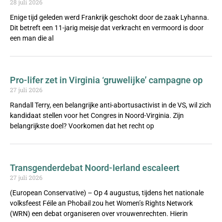
28 juli 2026
Enige tijd geleden werd Frankrijk geschokt door de zaak Lyhanna.
Dit betreft een 11-jarig meisje dat verkracht en vermoord is door
een man die al
Pro-lifer zet in Virginia ‘gruwelijke’ campagne op
27 juli 2026
Randall Terry, een belangrijke anti-abortusactivist in de VS, wil zich
kandidaat stellen voor het Congres in Noord-Virginia. Zijn
belangrijkste doel? Voorkomen dat het recht op
Transgenderdebat Noord-Ierland escaleert
27 juli 2026
(European Conservative) – Op 4 augustus, tijdens het nationale
volksfeest Féile an Phobail zou het Women’s Rights Network
(WRN) een debat organiseren over vrouwenrechten. Hierin