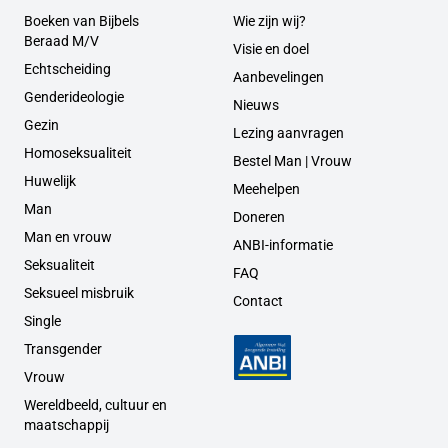
Boeken van Bijbels
Wie zijn wij?
Beraad M/V
Visie en doel
Echtscheiding
Aanbevelingen
Genderideologie
Nieuws
Gezin
Lezing aanvragen
Homoseksualiteit
Bestel Man | Vrouw
Huwelijk
Meehelpen
Man
Doneren
Man en vrouw
ANBI-informatie
Seksualiteit
FAQ
Seksueel misbruik
Contact
Single
Transgender
Vrouw
Wereldbeeld, cultuur en
maatschappij