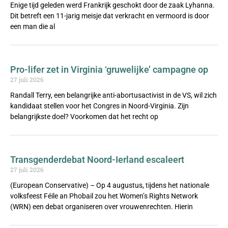
Enige tijd geleden werd Frankrijk geschokt door de zaak Lyhanna.
Dit betreft een 11-jarig meisje dat verkracht en vermoord is door
een man die al
Pro-lifer zet in Virginia ‘gruwelijke’ campagne op
27 juli 2026
Randall Terry, een belangrijke anti-abortusactivist in de VS, wil zich
kandidaat stellen voor het Congres in Noord-Virginia. Zijn
belangrijkste doel? Voorkomen dat het recht op
Transgenderdebat Noord-Ierland escaleert
27 juli 2026
(European Conservative) – Op 4 augustus, tijdens het nationale
volksfeest Féile an Phobail zou het Women’s Rights Network
(WRN) een debat organiseren over vrouwenrechten. Hierin