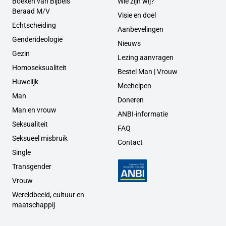
Boeken van Bijbels
Wie zijn wij?
Beraad M/V
Visie en doel
Echtscheiding
Aanbevelingen
Genderideologie
Nieuws
Gezin
Lezing aanvragen
Homoseksualiteit
Bestel Man | Vrouw
Huwelijk
Meehelpen
Man
Doneren
Man en vrouw
ANBI-informatie
Seksualiteit
FAQ
Seksueel misbruik
Contact
Single
Transgender
Vrouw
Wereldbeeld, cultuur en
maatschappij