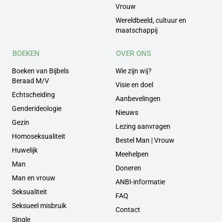
Vrouw
Wereldbeeld, cultuur en
maatschappij
BOEKEN
OVER ONS
Boeken van Bijbels
Wie zijn wij?
Beraad M/V
Visie en doel
Echtscheiding
Aanbevelingen
Genderideologie
Nieuws
Gezin
Lezing aanvragen
Homoseksualiteit
Bestel Man | Vrouw
Huwelijk
Meehelpen
Man
Doneren
Man en vrouw
ANBI-informatie
Seksualiteit
FAQ
Seksueel misbruik
Contact
Single