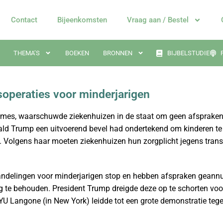
Contact
Bijeenkomsten
Vraag aan / Bestel
THEMA’S
BOEKEN
BRONNEN
BIJBELSTUDIE
operaties voor minderjarigen
ames, waarschuwde ziekenhuizen in de staat om geen afspraken
nald Trump een uitvoerend bevel had ondertekend om kinderen t
. Volgens haar moeten ziekenhuizen hun zorgplicht jegens tran
andelingen voor minderjarigen stop en hebben afspraken geann
 te behouden. President Trump dreigde deze op te schorten voor
U Langone (in New York) leidde tot een grote demonstratie teg