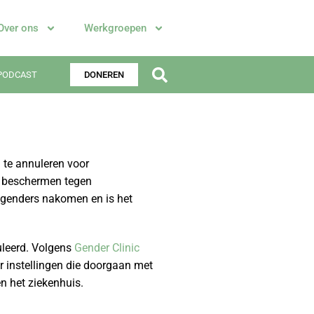
Over ons
Werkgroepen
PODCAST
DONEREN
 te annuleren voor
e beschermen tegen
sgenders nakomen en is het
uleerd. Volgens
Gender Clinic
 instellingen die doorgaan met
en het ziekenhuis.