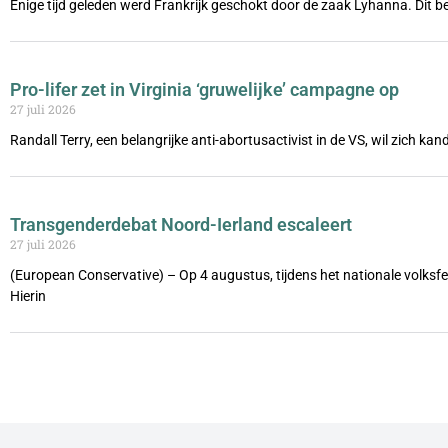
Enige tijd geleden werd Frankrijk geschokt door de zaak Lyhanna. Dit be
Pro-lifer zet in Virginia ‘gruwelijke’ campagne op
27 juli 2026
Randall Terry, een belangrijke anti-abortusactivist in de VS, wil zich ka
Transgenderdebat Noord-Ierland escaleert
27 juli 2026
(European Conservative) – Op 4 augustus, tijdens het nationale volks
Hierin