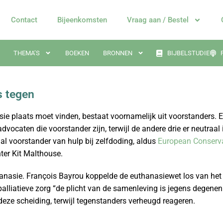
Contact
Bijeenkomsten
Vraag aan / Bestel
THEMA’S
BOEKEN
BRONNEN
BIJBELSTUDIE
s tegen
e plaats moet vinden, bestaat voornamelijk uit voorstanders. E
advocaten die voorstander zijn, terwijl de andere drie er neutraa
al voorstander van hulp bij zelfdoding, aldus
European Conserv
hter Kit Malthouse.
nasie. François Bayrou koppelde de euthanasiewet los van het b
palliatieve zorg “de plicht van de samenleving is jegens degene
ze scheiding, terwijl tegenstanders verheugd reageren.