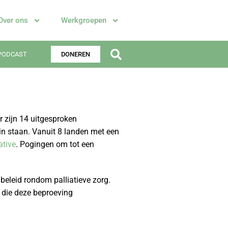
Over ons
Werkgroepen
PODCAST
DONEREN
r zijn 14 uitgesproken
l in staan. Vanuit 8 landen met een
ative
. Pogingen om tot een
eleid rondom palliatieve zorg.
n die deze beproeving