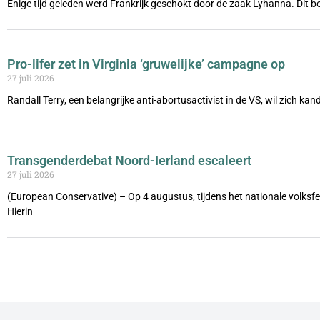
Enige tijd geleden werd Frankrijk geschokt door de zaak Lyhanna. Dit be
Pro-lifer zet in Virginia ‘gruwelijke’ campagne op
27 juli 2026
Randall Terry, een belangrijke anti-abortusactivist in de VS, wil zich ka
Transgenderdebat Noord-Ierland escaleert
27 juli 2026
(European Conservative) – Op 4 augustus, tijdens het nationale volks
Hierin