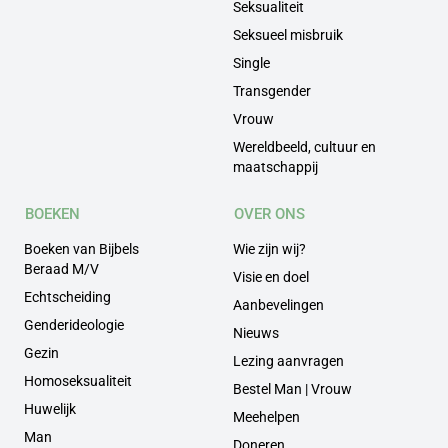
Seksualiteit
Seksueel misbruik
Single
Transgender
Vrouw
Wereldbeeld, cultuur en
maatschappij
BOEKEN
OVER ONS
Boeken van Bijbels
Wie zijn wij?
Beraad M/V
Visie en doel
Echtscheiding
Aanbevelingen
Genderideologie
Nieuws
Gezin
Lezing aanvragen
Homoseksualiteit
Bestel Man | Vrouw
Huwelijk
Meehelpen
Man
Doneren