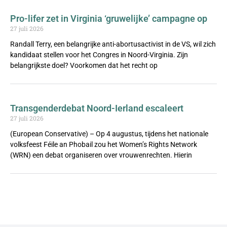
Pro-lifer zet in Virginia ‘gruwelijke’ campagne op
27 juli 2026
Randall Terry, een belangrijke anti-abortusactivist in de VS, wil zich
kandidaat stellen voor het Congres in Noord-Virginia. Zijn
belangrijkste doel? Voorkomen dat het recht op
Transgenderdebat Noord-Ierland escaleert
27 juli 2026
(European Conservative) – Op 4 augustus, tijdens het nationale
volksfeest Féile an Phobail zou het Women’s Rights Network
(WRN) een debat organiseren over vrouwenrechten. Hierin