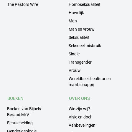
The Pastors Wife
Homoseksualiteit
Huwelijk
Man
Man en vrouw
Seksualiteit
Seksueel misbruik
Single
Transgender
Vrouw
Wereldbeeld, cultuur en
maatschappij
BOEKEN
OVER ONS
Boeken van Bijbels
Wie zijn wij?
Beraad M/V
Visie en doel
Echtscheiding
Aanbevelingen
Genderideologie