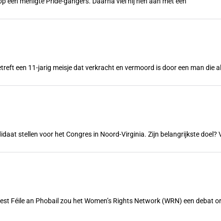
n op een menigte Pride-gangers. Daarna viel hij hen aan met een
treft een 11-jarig meisje dat verkracht en vermoord is door een man die a
ndidaat stellen voor het Congres in Noord-Virginia. Zijn belangrijkste doe
feest Féile an Phobail zou het Women’s Rights Network (WRN) een debat 