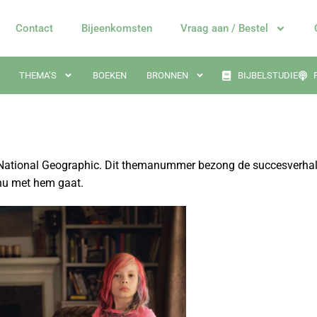
Contact
Bijeenkomsten
Vraag aan / Bestel
THEMA’S
BOEKEN
BRONNEN
BIJBELSTUDIE
e National Geographic. Dit themanummer bezong de succesverhal
nu met hem gaat.