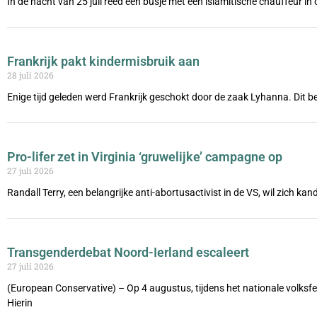
In de nacht van 25 juli reed een busje met een islamitische chauffeur i
Frankrijk pakt kindermisbruik aan
28 juli 2026
Enige tijd geleden werd Frankrijk geschokt door de zaak Lyhanna. Dit be
Pro-lifer zet in Virginia ‘gruwelijke’ campagne op
27 juli 2026
Randall Terry, een belangrijke anti-abortusactivist in de VS, wil zich ka
Transgenderdebat Noord-Ierland escaleert
27 juli 2026
(European Conservative) – Op 4 augustus, tijdens het nationale volks
Hierin