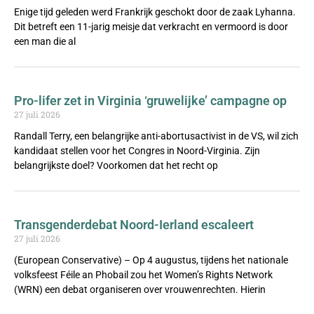
Enige tijd geleden werd Frankrijk geschokt door de zaak Lyhanna.
Dit betreft een 11-jarig meisje dat verkracht en vermoord is door
een man die al
Pro-lifer zet in Virginia ‘gruwelijke’ campagne op
27 juli 2026
Randall Terry, een belangrijke anti-abortusactivist in de VS, wil zich
kandidaat stellen voor het Congres in Noord-Virginia. Zijn
belangrijkste doel? Voorkomen dat het recht op
Transgenderdebat Noord-Ierland escaleert
27 juli 2026
(European Conservative) – Op 4 augustus, tijdens het nationale
volksfeest Féile an Phobail zou het Women’s Rights Network
(WRN) een debat organiseren over vrouwenrechten. Hierin