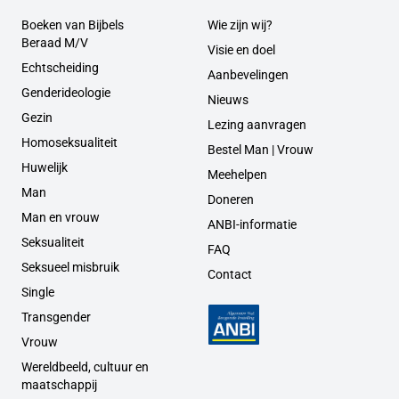
Boeken van Bijbels
Wie zijn wij?
Beraad M/V
Visie en doel
Echtscheiding
Aanbevelingen
Genderideologie
Nieuws
Gezin
Lezing aanvragen
Homoseksualiteit
Bestel Man | Vrouw
Huwelijk
Meehelpen
Man
Doneren
Man en vrouw
ANBI-informatie
Seksualiteit
FAQ
Seksueel misbruik
Contact
Single
Transgender
Vrouw
Wereldbeeld, cultuur en
maatschappij