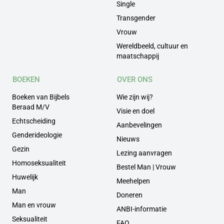
Single
Transgender
Vrouw
Wereldbeeld, cultuur en
maatschappij
BOEKEN
OVER ONS
Boeken van Bijbels
Wie zijn wij?
Beraad M/V
Visie en doel
Echtscheiding
Aanbevelingen
Genderideologie
Nieuws
Gezin
Lezing aanvragen
Homoseksualiteit
Bestel Man | Vrouw
Huwelijk
Meehelpen
Man
Doneren
Man en vrouw
ANBI-informatie
Seksualiteit
FAQ