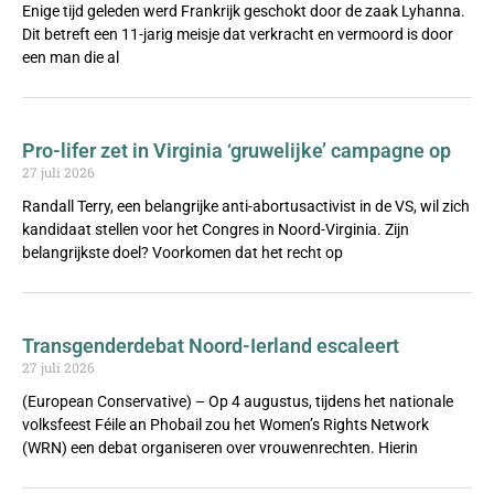
Enige tijd geleden werd Frankrijk geschokt door de zaak Lyhanna.
Dit betreft een 11-jarig meisje dat verkracht en vermoord is door
een man die al
Pro-lifer zet in Virginia ‘gruwelijke’ campagne op
27 juli 2026
Randall Terry, een belangrijke anti-abortusactivist in de VS, wil zich
kandidaat stellen voor het Congres in Noord-Virginia. Zijn
belangrijkste doel? Voorkomen dat het recht op
Transgenderdebat Noord-Ierland escaleert
27 juli 2026
(European Conservative) – Op 4 augustus, tijdens het nationale
volksfeest Féile an Phobail zou het Women’s Rights Network
(WRN) een debat organiseren over vrouwenrechten. Hierin