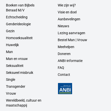
Boeken van Bijbels
Wie zijn wij?
Beraad M/V
Visie en doel
Echtscheiding
Aanbevelingen
Genderideologie
Nieuws
Gezin
Lezing aanvragen
Homoseksualiteit
Bestel Man | Vrouw
Huwelijk
Meehelpen
Man
Doneren
Man en vrouw
ANBI-informatie
Seksualiteit
FAQ
Seksueel misbruik
Contact
Single
Transgender
Vrouw
Wereldbeeld, cultuur en
maatschappij