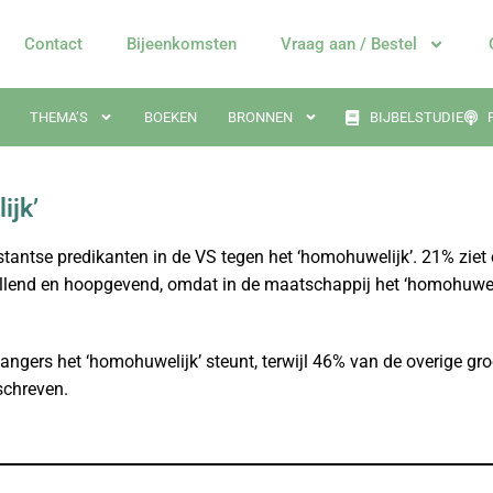
Contact
Bijeenkomsten
Vraag aan / Bestel
THEMA’S
BOEKEN
BRONNEN
BIJBELSTUDIE
ijk’
tantse predikanten in de VS tegen het ‘homohuwelijk’. 21% ziet er
allend en hoopgevend, omdat in de maatschappij het ‘homohuwel
angers het ‘homohuwelijk’ steunt, terwijl 46% van de overige gr
schreven.