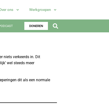
Over ons
Werkgroepen
PODCAST
DONEREN
 niets verkeerds in. Dit
ijk’ wel steeds meer
oeperingen dit als een normale