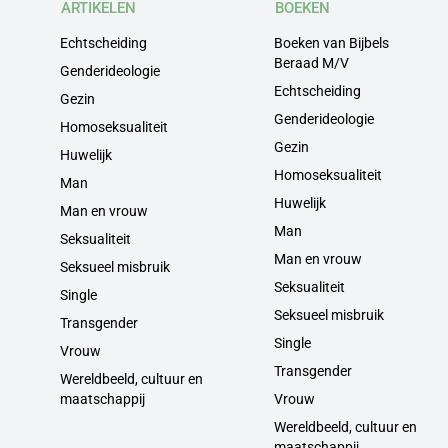
ARTIKELEN
BOEKEN
Echtscheiding
Boeken van Bijbels
Beraad M/V
Genderideologie
Echtscheiding
Gezin
Genderideologie
Homoseksualiteit
Gezin
Huwelijk
Homoseksualiteit
Man
Huwelijk
Man en vrouw
Man
Seksualiteit
Man en vrouw
Seksueel misbruik
Seksualiteit
Single
Seksueel misbruik
Transgender
Single
Vrouw
Transgender
Wereldbeeld, cultuur en
maatschappij
Vrouw
Wereldbeeld, cultuur en
maatschappij