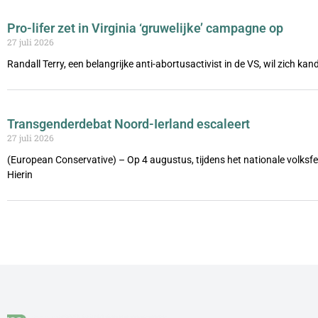
Pro-lifer zet in Virginia ‘gruwelijke’ campagne op
27 juli 2026
Randall Terry, een belangrijke anti-abortusactivist in de VS, wil zich ka
Transgenderdebat Noord-Ierland escaleert
27 juli 2026
(European Conservative) – Op 4 augustus, tijdens het nationale volks
Hierin