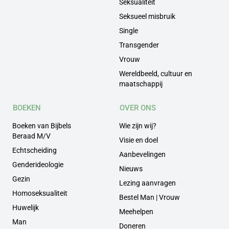
Seksualiteit
Seksueel misbruik
Single
Transgender
Vrouw
Wereldbeeld, cultuur en
maatschappij
BOEKEN
OVER ONS
Boeken van Bijbels
Wie zijn wij?
Beraad M/V
Visie en doel
Echtscheiding
Aanbevelingen
Genderideologie
Nieuws
Gezin
Lezing aanvragen
Homoseksualiteit
Bestel Man | Vrouw
Huwelijk
Meehelpen
Man
Doneren