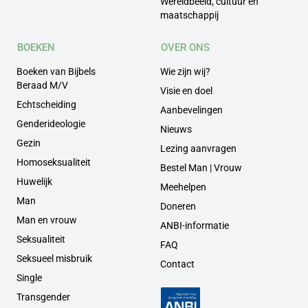
Wereldbeeld, cultuur en
maatschappij
BOEKEN
OVER ONS
Boeken van Bijbels
Wie zijn wij?
Beraad M/V
Visie en doel
Echtscheiding
Aanbevelingen
Genderideologie
Nieuws
Gezin
Lezing aanvragen
Homoseksualiteit
Bestel Man | Vrouw
Huwelijk
Meehelpen
Man
Doneren
Man en vrouw
ANBI-informatie
Seksualiteit
FAQ
Seksueel misbruik
Contact
Single
Transgender