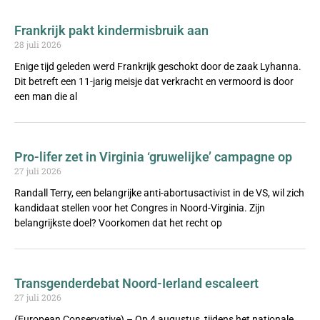
Frankrijk pakt kindermisbruik aan
28 juli 2026
Enige tijd geleden werd Frankrijk geschokt door de zaak Lyhanna.
Dit betreft een 11-jarig meisje dat verkracht en vermoord is door
een man die al
Pro-lifer zet in Virginia ‘gruwelijke’ campagne op
27 juli 2026
Randall Terry, een belangrijke anti-abortusactivist in de VS, wil zich
kandidaat stellen voor het Congres in Noord-Virginia. Zijn
belangrijkste doel? Voorkomen dat het recht op
Transgenderdebat Noord-Ierland escaleert
27 juli 2026
(European Conservative) – Op 4 augustus, tijdens het nationale