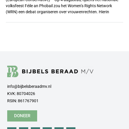
volksfeest Féile an Phobail zou het Women’s Rights Network
(WRN) een debat organiseren over vrouwenrechten. Hierin
info@bijbelsberaadmv.nl
KVK: 80704026
RSIN: 861767901
DONEER