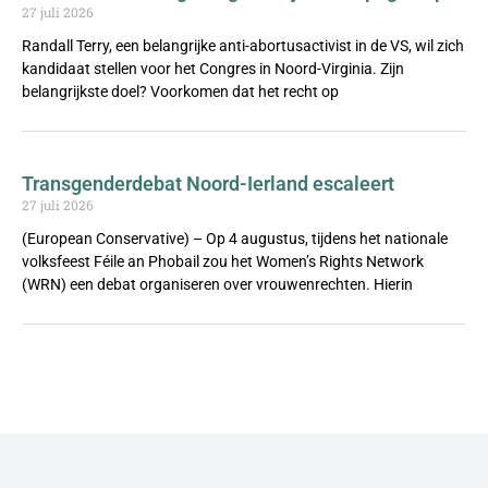
27 juli 2026
Randall Terry, een belangrijke anti-abortusactivist in de VS, wil zich
kandidaat stellen voor het Congres in Noord-Virginia. Zijn
belangrijkste doel? Voorkomen dat het recht op
Transgenderdebat Noord-Ierland escaleert
27 juli 2026
(European Conservative) – Op 4 augustus, tijdens het nationale
volksfeest Féile an Phobail zou het Women’s Rights Network
(WRN) een debat organiseren over vrouwenrechten. Hierin