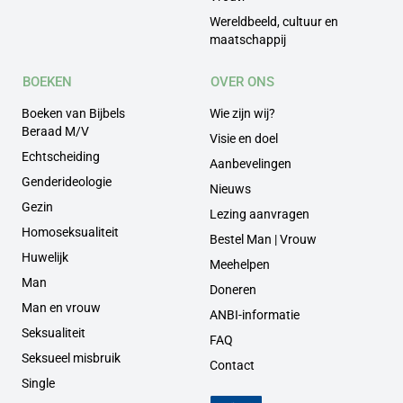
Wereldbeeld, cultuur en
maatschappij
BOEKEN
OVER ONS
Boeken van Bijbels
Wie zijn wij?
Beraad M/V
Visie en doel
Echtscheiding
Aanbevelingen
Genderideologie
Nieuws
Gezin
Lezing aanvragen
Homoseksualiteit
Bestel Man | Vrouw
Huwelijk
Meehelpen
Man
Doneren
Man en vrouw
ANBI-informatie
Seksualiteit
FAQ
Seksueel misbruik
Contact
Single