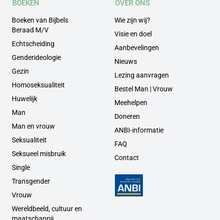
BOEKEN
OVER ONS
Boeken van Bijbels
Wie zijn wij?
Beraad M/V
Visie en doel
Echtscheiding
Aanbevelingen
Genderideologie
Nieuws
Gezin
Lezing aanvragen
Homoseksualiteit
Bestel Man | Vrouw
Huwelijk
Meehelpen
Man
Doneren
Man en vrouw
ANBI-informatie
Seksualiteit
FAQ
Seksueel misbruik
Contact
Single
Transgender
Vrouw
Wereldbeeld, cultuur en
maatschappij