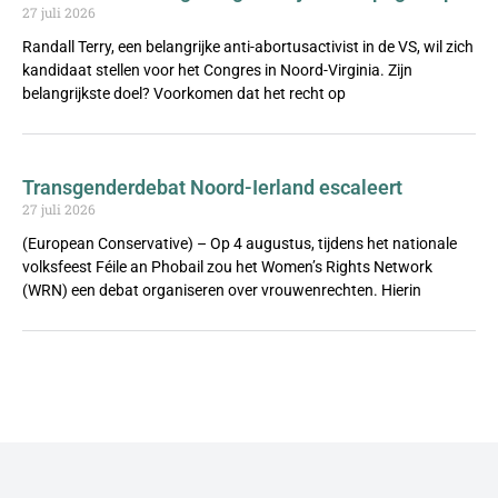
27 juli 2026
Randall Terry, een belangrijke anti-abortusactivist in de VS, wil zich
kandidaat stellen voor het Congres in Noord-Virginia. Zijn
belangrijkste doel? Voorkomen dat het recht op
Transgenderdebat Noord-Ierland escaleert
27 juli 2026
(European Conservative) – Op 4 augustus, tijdens het nationale
volksfeest Féile an Phobail zou het Women’s Rights Network
(WRN) een debat organiseren over vrouwenrechten. Hierin