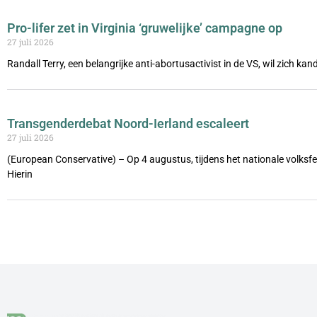
Pro-lifer zet in Virginia ‘gruwelijke’ campagne op
27 juli 2026
Randall Terry, een belangrijke anti-abortusactivist in de VS, wil zich ka
Transgenderdebat Noord-Ierland escaleert
27 juli 2026
(European Conservative) – Op 4 augustus, tijdens het nationale volks
Hierin