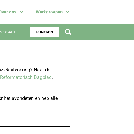
Over ons
Werkgroepen
PODCAST
DONEREN
uziekuitvoering? Naar de
Reformatorisch Dagblad
,
or het avondeten en heb alle