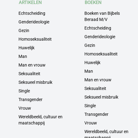
ARTIKELEN
BOEKEN
Echtscheiding
Boeken van Bijbels
Beraad M/V
Genderideologie
Echtscheiding
Gezin
Genderideologie
Homoseksualiteit
Gezin
Huwelijk
Homoseksualiteit
Man
Huwelijk
Man en vrouw
Man
Seksualiteit
Man en vrouw
Seksueel misbruik
Seksualiteit
Single
Seksueel misbruik
Transgender
Single
Vrouw
Transgender
Wereldbeeld, cultuur en
maatschappij
Vrouw
Wereldbeeld, cultuur en
maatschappij