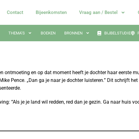
Contact
Bijeenkomsten
Vraag aan / Bestel
THEMA’S
BOEKEN
BRONNEN
BIJBELSTUDIE
een ontmoeting en op dat moment heeft je dochter haar eerste m
ike Pence. „Dan ga je naar je dochter luisteren.” Dit schrijft het
senteerde.
ng: “Als je je land wil redden, red dan je gezin. Ga naar huis vo