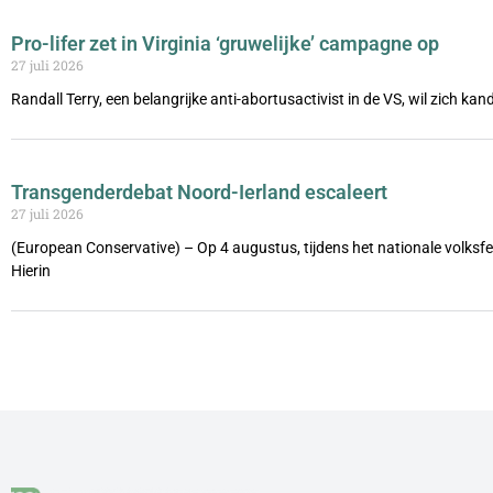
Pro-lifer zet in Virginia ‘gruwelijke’ campagne op
27 juli 2026
Randall Terry, een belangrijke anti-abortusactivist in de VS, wil zich ka
Transgenderdebat Noord-Ierland escaleert
27 juli 2026
(European Conservative) – Op 4 augustus, tijdens het nationale volks
Hierin