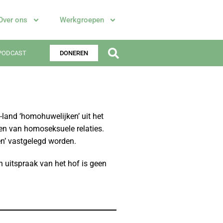
Over ons
Werkgroepen
PODCAST
DONEREN
-land ‘homohuwelijken’ uit het
zen van homoseksuele relaties.
en’ vastgelegd worden.
 uitspraak van het hof is geen