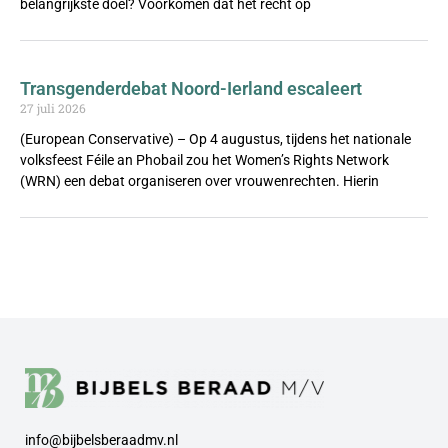
belangrijkste doel? Voorkomen dat het recht op
Transgenderdebat Noord-Ierland escaleert
27 juli 2026
(European Conservative) – Op 4 augustus, tijdens het nationale
volksfeest Féile an Phobail zou het Women’s Rights Network
(WRN) een debat organiseren over vrouwenrechten. Hierin
info@bijbelsberaadmv.nl