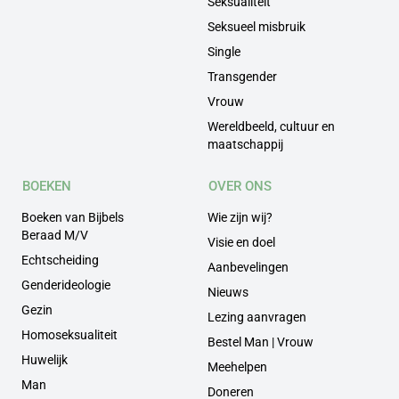
Seksualiteit
Seksueel misbruik
Single
Transgender
Vrouw
Wereldbeeld, cultuur en
maatschappij
BOEKEN
OVER ONS
Boeken van Bijbels
Wie zijn wij?
Beraad M/V
Visie en doel
Echtscheiding
Aanbevelingen
Genderideologie
Nieuws
Gezin
Lezing aanvragen
Homoseksualiteit
Bestel Man | Vrouw
Huwelijk
Meehelpen
Man
Doneren