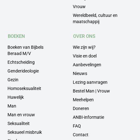
Vrouw
Wereldbeeld, cultuur en
maatschappij
BOEKEN
OVER ONS
Boeken van Bijbels
Wie zijn wij?
Beraad M/V
Visie en doel
Echtscheiding
Aanbevelingen
Genderideologie
Nieuws
Gezin
Lezing aanvragen
Homoseksualiteit
Bestel Man | Vrouw
Huwelijk
Meehelpen
Man
Doneren
Man en vrouw
ANBI-informatie
Seksualiteit
FAQ
Seksueel misbruik
Contact