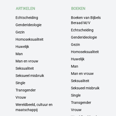
ARTIKELEN
BOEKEN
Echtscheiding
Boeken van Bijbels
Beraad M/V
Genderideologie
Echtscheiding
Gezin
Genderideologie
Homoseksualiteit
Gezin
Huwelijk
Homoseksualiteit
Man
Huwelijk
Man en vrouw
Man
Seksualiteit
Man en vrouw
Seksueel misbruik
Seksualiteit
Single
Seksueel misbruik
Transgender
Single
Vrouw
Transgender
Wereldbeeld, cultuur en
maatschappij
Vrouw