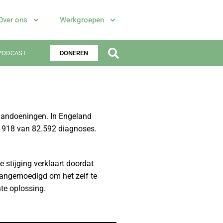
Over ons
Werkgroepen
PODCAST
DONEREN
aandoeningen. In Engeland
 1918 van 82.592 diagnoses.
 stijging verklaart doordat
 aangemoedigd om het zelf te
hte oplossing.