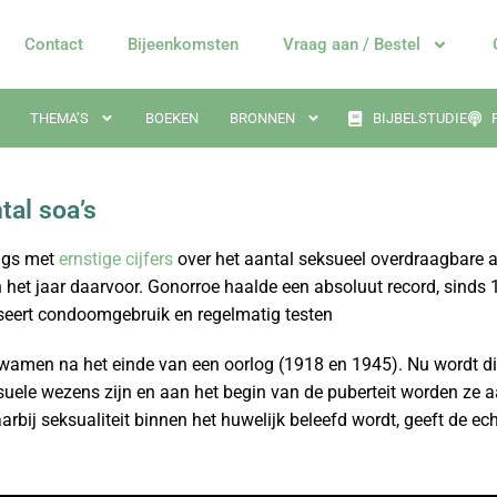
Contact
Bijeenkomsten
Vraag aan / Bestel
THEMA’S
BOEKEN
BRONNEN
BIJBELSTUDIE
tal soa’s
ngs met
ernstige cijfers
over het aantal seksueel overdraagbare 
 het jaar daarvoor. Gonorroe haalde een absoluut record, sinds
iseert condoomgebruik en regelmatig testen
wamen na het einde van een oorlog (1918 en 1945). Nu wordt die
ksuele wezens zijn en aan het begin van de puberteit worden ze
arbij seksualiteit binnen het huwelijk beleefd wordt, geeft de ec