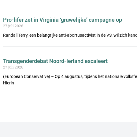
Pro-lifer zet in Virginia ‘gruwelijke’ campagne op
27 juli 2026
Randall Terry, een belangrijke anti-abortusactivist in de VS, wil zich ka
Transgenderdebat Noord-Ierland escaleert
27 juli 2026
(European Conservative) – Op 4 augustus, tijdens het nationale volks
Hierin