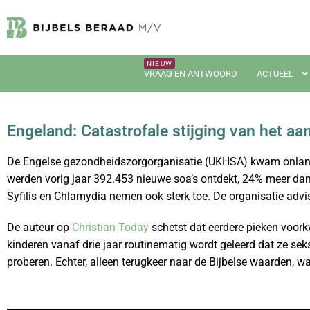
VRAAG EN ANTWOORD
ACTUEEL
Engeland: Catastrofale stijging van het aan
De Engelse gezondheidszorgorganisatie (UKHSA) kwam onla
werden vorig jaar 392.453 nieuwe soa’s ontdekt, 24% meer dan
Syfilis en Chlamydia nemen ook sterk toe. De organisatie adv
De auteur op
Christian Today
schetst dat eerdere pieken voork
kinderen vanaf drie jaar routinematig wordt geleerd dat ze se
proberen. Echter, alleen terugkeer naar de Bijbelse waarden, wa