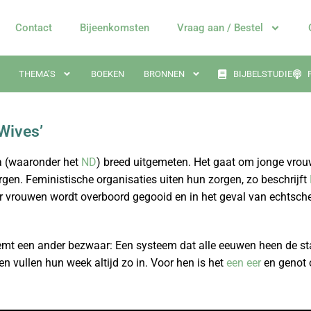
Contact
Bijeenkomsten
Vraag aan / Bestel
THEMA’S
BOEKEN
BRONNEN
BIJBELSTUDIE
Wives’
ia (waaronder het
ND
) breed uitgemeten. Het gaat om jonge vrou
rgen. Feministische organisaties uiten hun zorgen, zo beschrijft
r vrouwen wordt overboord gegooid en in het geval van echtschei
oemt een ander bezwaar: Een systeem dat alle eeuwen heen de s
n vullen hun week altijd zo in. Voor hen is het
een eer
en genot 