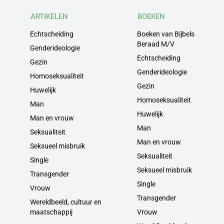
ARTIKELEN
BOEKEN
Echtscheiding
Boeken van Bijbels
Beraad M/V
Genderideologie
Echtscheiding
Gezin
Genderideologie
Homoseksualiteit
Gezin
Huwelijk
Homoseksualiteit
Man
Huwelijk
Man en vrouw
Man
Seksualiteit
Man en vrouw
Seksueel misbruik
Seksualiteit
Single
Seksueel misbruik
Transgender
Single
Vrouw
Transgender
Wereldbeeld, cultuur en
maatschappij
Vrouw