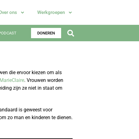
Over ons
Werkgroepen
PODCAST
DONEREN
wen die ervoor kiezen om als
MarieClaire
. Vrouwen worden
ding zijn ze niet in staat om
tandaard is geweest voor
om zo man en kinderen te dienen.