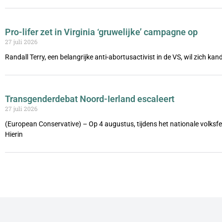
Pro-lifer zet in Virginia ‘gruwelijke’ campagne op
27 juli 2026
Randall Terry, een belangrijke anti-abortusactivist in de VS, wil zich ka
Transgenderdebat Noord-Ierland escaleert
27 juli 2026
(European Conservative) – Op 4 augustus, tijdens het nationale volks
Hierin