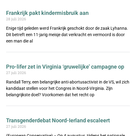
Frankrijk pakt kindermisbruik aan
28 juli 2026
Enige tijd geleden werd Frankrijk geschokt door de zaak Lyhanna.
Dit betreft een 11-jarig meisje dat verkracht en vermoord is door
een man die al
Pro-lifer zet in Virginia ‘gruwelijke’ campagne op
27 juli 2026
Randall Terry, een belangrijke anti-abortusactivist in de VS, wil zich
kandidaat stellen voor het Congres in Noord-Virginia. Zijn
belangrijkste doel? Voorkomen dat het recht op
Transgenderdebat Noord-Ierland escaleert
27 juli 2026
(European Conservative) – Op 4 augustus, tijdens het nationale