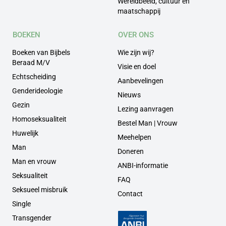
Wereldbeeld, cultuur en
maatschappij
BOEKEN
OVER ONS
Boeken van Bijbels
Wie zijn wij?
Beraad M/V
Visie en doel
Echtscheiding
Aanbevelingen
Genderideologie
Nieuws
Gezin
Lezing aanvragen
Homoseksualiteit
Bestel Man | Vrouw
Huwelijk
Meehelpen
Man
Doneren
Man en vrouw
ANBI-informatie
Seksualiteit
FAQ
Seksueel misbruik
Contact
Single
Transgender