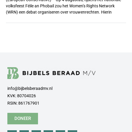
volksfeest Féile an Phobail zou het Women’s Rights Network
(WRN) een debat organiseren over vrouwenrechten. Hierin
info@bijbelsberaadmv.nl
KVK: 80704026
RSIN: 861767901
DONEER