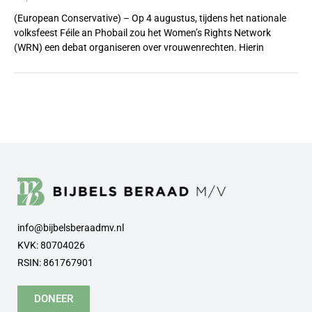
(European Conservative) – Op 4 augustus, tijdens het nationale
volksfeest Féile an Phobail zou het Women’s Rights Network
(WRN) een debat organiseren over vrouwenrechten. Hierin
info@bijbelsberaadmv.nl
KVK: 80704026
RSIN: 861767901
DONEER