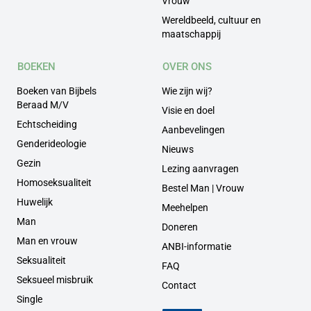
Vrouw
Wereldbeeld, cultuur en
maatschappij
BOEKEN
OVER ONS
Boeken van Bijbels
Wie zijn wij?
Beraad M/V
Visie en doel
Echtscheiding
Aanbevelingen
Genderideologie
Nieuws
Gezin
Lezing aanvragen
Homoseksualiteit
Bestel Man | Vrouw
Huwelijk
Meehelpen
Man
Doneren
Man en vrouw
ANBI-informatie
Seksualiteit
FAQ
Seksueel misbruik
Contact
Single