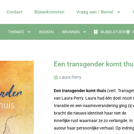
Contact
Bijeenkomsten
Vraag aan / Bestel
THEMA’S
BOEKEN
BRONNEN
BIJBELSTUDIE
Een transgender komt thu
Laura Perry
Een transgender komt thuis
(vert. Transgen
van Laura Perry. Laura had één doel: nooit 
transitie en een naamsverandering ging zij
bracht die nieuwe identiteit haar niet de
innerlijke rust waarnaar ze zo verlangde. In
auteur haar persoonlijke verhaal. Op indrin