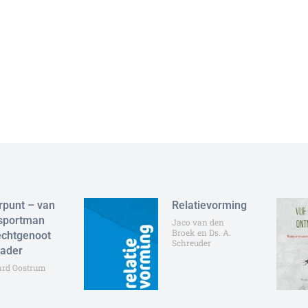
rpunt – van
Relatievorming
sportman
Jaco van den
Broek en Ds. A.
echtgenoot
Schreuder
vader
ard Oostrum