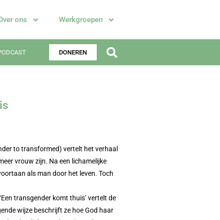
Over ons
Werkgroepen
PODCAST
DONEREN
is
der to transformed) vertelt het verhaal
meer vrouw zijn. Na een lichamelijke
 voortaan als man door het leven. Toch
 ‘Een transgender komt thuis’ vertelt de
gende wijze beschrijft ze hoe God haar