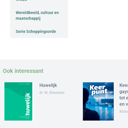
Wereldbeeld, cultuur en
maatschappij
Serie Scheppingsorde
Ook interessant
Huwelijk
Kee
gay
dr. M. Klaassen
tot 
en 
Rich