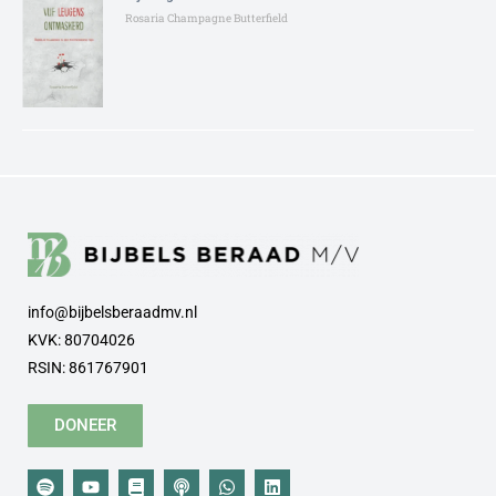
Rosaria Champagne Butterfield
info@bijbelsberaadmv.nl
KVK: 80704026
RSIN: 861767901
DONEER