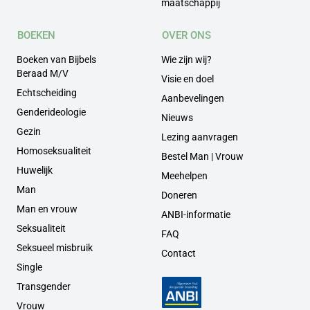
maatschappij
BOEKEN
OVER ONS
Boeken van Bijbels
Wie zijn wij?
Beraad M/V
Visie en doel
Echtscheiding
Aanbevelingen
Genderideologie
Nieuws
Gezin
Lezing aanvragen
Homoseksualiteit
Bestel Man | Vrouw
Huwelijk
Meehelpen
Man
Doneren
Man en vrouw
ANBI-informatie
Seksualiteit
FAQ
Seksueel misbruik
Contact
Single
Transgender
Vrouw