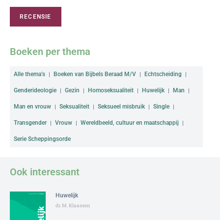
RECENSIE
Boeken per thema
Alle thema’s
Boeken van Bijbels Beraad M/V
Echtscheiding
Genderideologie
Gezin
Homoseksualiteit
Huwelijk
Man
Man en vrouw
Seksualiteit
Seksueel misbruik
Single
Transgender
Vrouw
Wereldbeeld, cultuur en maatschappij
Serie Scheppingsorde
Ook interessant
Huwelijk
dr. M. Klaassen