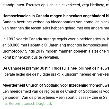
standpunten. Excuses op zich is niet verkeerd, zegt Hedberg
Homoseksuelen in Canada mogen binnenkort ongehinderd b
Canada heeft het verbod op bloeddonaties van homo- en bis
van mannen die recent seks hebben gehad met een andere m
In 1992 voerde Canada strenge regels voor bloeddonaties in. 
en 60.000 met Hepatitic C. Jarenlang mochten homoseksueel 
„homofoob.” Sinds 2019 mogen mannen doneren als ze drie 
komt binnenkort dus te vervallen.
De Canadese premier Justin Trudeau is heel blij met de nieuwe w
liberale leider die de huidige praktijk „discriminerend en verke
Meerderheid Church of Scotland voor inzegening ‘homohuwel
Een meerderheid van de regio’s in de Church of Scotland is voo
gehouden. Van de presbyteries –een soort classes– zijn er 29 
het Reformatorisch Dagblad
.