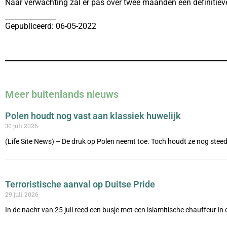
Naar verwachting zal er pas over twee maanden een definitieve
Gepubliceerd: 06-05-2022
Meer buitenlands nieuws
Polen houdt nog vast aan klassiek huwelijk
30 juli 2026
(Life Site News) – De druk op Polen neemt toe. Toch houdt ze nog steed
Terroristische aanval op Duitse Pride
29 juli 2026
In de nacht van 25 juli reed een busje met een islamitische chauffeur i