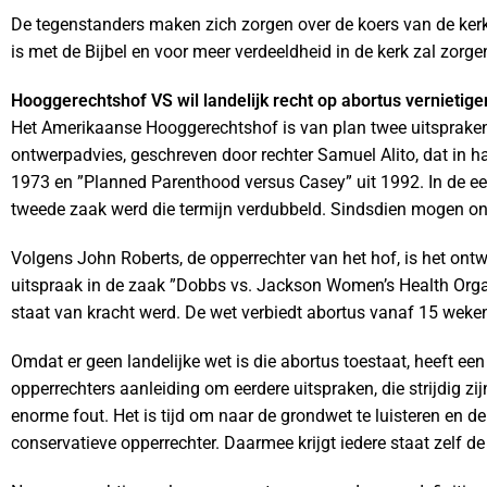
De tegenstanders maken zich zorgen over de koers van de kerk en
is met de Bijbel en voor meer verdeeldheid in de kerk zal zorge
Hooggerechtshof VS wil landelijk recht op abortus vernietige
Het Amerikaanse Hooggerechtshof is van plan twee uitspraken te
ontwerpadvies, geschreven door rechter Samuel Alito, dat i
1973 en ”Planned Parenthood versus Casey” uit 1992. In de ee
tweede zaak werd die termijn verdubbeld. Sindsdien mogen o
Volgens John Roberts, de opperrechter van het hof, is het ont
uitspraak in de zaak ”Dobbs vs. Jackson Women’s Health Organiz
staat van kracht werd. De wet verbiedt abortus vanaf 15 weke
Omdat er geen landelijke wet is die abortus toestaat, heeft een
opperrechters aanleiding om eerdere uitspraken, die strijdig zi
enorme fout. Het is tijd om naar de grondwet te luisteren en d
conservatieve opperrechter. Daarmee krijgt iedere staat zelf d