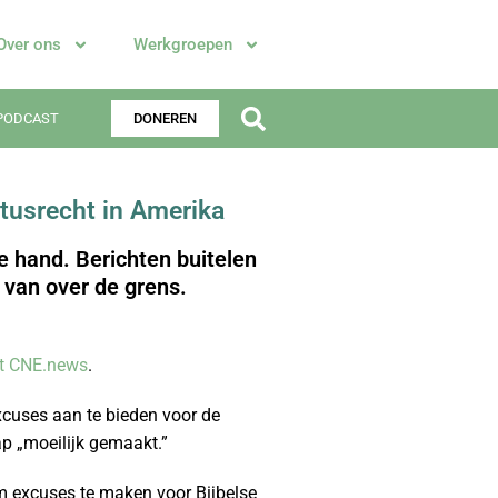
Over ons
Werkgroepen
PODCAST
DONEREN
tusrecht in Amerika
e hand. Berichten buitelen
 van over de grens.
ft CNE.news
.
xcuses aan te bieden voor de
ap „moeilijk gemaakt.”
om excuses te maken voor Bijbelse