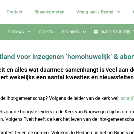
Contact
Bijeenkomsten
Vraag aan / Bestel
THEMA’S
BOEKEN
BRONNEN
BIJBELSTUDIE
tland voor inzegenen ‘homohuwelijk’ & abor
eit en alles wat daarmee samenhangt is veel aan d
ert wekelijks een aantal kwesties en nieuwsfeiten
de lhbt-gemeenschap? Volgens de leider van de kerk wel,
schrij
 voor de hoogste leiders in de Kerk van Noorwegen tijd is om e
n. Volgens Tveit heeft de kerk het leven van de lhbt-gemeensch
 protest tegen de oproep. Volgens Jo Hedberg is het on-Bijbels 