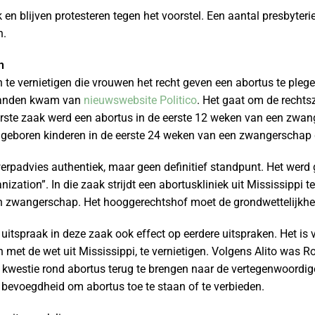
 blijven protesteren tegen het voorstel. Een aantal presbyteries 
n.
n
 vernietigen die vrouwen het recht geven een abortus te plegen. D
n handen kwam van
nieuwswebsite Politico
. Het gaat om de rechts
rste zaak werd een abortus in de eerste 12 weken van een zwan
ngeboren kinderen in de eerste 24 weken van een zwangerschap
werpadvies authentiek, maar geen definitief standpunt. Het werd
ation”. In die zaak strijdt een abortuskliniek uit Mississippi te
n zwangerschap. Het hooggerechtshof moet de grondwettelijkhei
 uitspraak in deze zaak ook effect op eerdere uitspraken. Het is
jn met de wet uit Mississippi, te vernietigen. Volgens Alito was 
e kwestie rond abortus terug te brengen naar de vertegenwoordige
e bevoegdheid om abortus toe te staan of te verbieden.