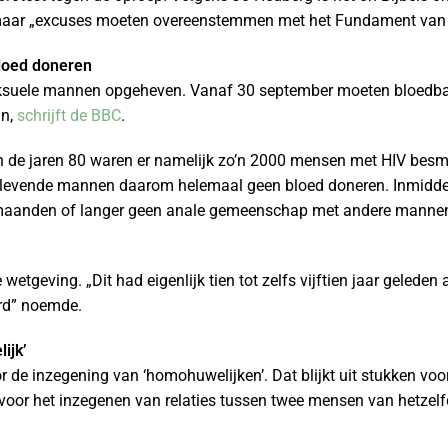
, maar „excuses moeten overeenstemmen met het Fundament van 
loed doneren
eksuele mannen opgeheven. Vanaf 30 september moeten bloedb
an,
schrijft de BBC
.
In de jaren 80 waren er namelijk zo’n 2000 mensen met HIV besm
levende mannen daarom helemaal geen bloed doneren. Inmiddel
maanden of langer geen anale gemeenschap met andere mannen
etgeving. „Dit had eigenlijk tien tot zelfs vijftien jaar geleden
erd” noemde.
ijk’
r de inzegening van ‘homohuwelijken’. Dat blijkt uit stukken vo
voor het inzegenen van relaties tussen twee mensen van hetzelfd