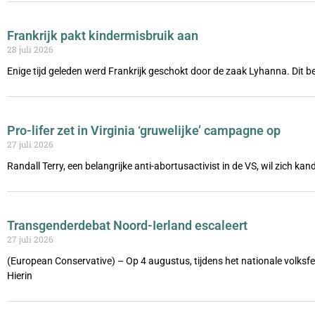
Frankrijk pakt kindermisbruik aan
28 juli 2026
Enige tijd geleden werd Frankrijk geschokt door de zaak Lyhanna. Dit be
Pro-lifer zet in Virginia ‘gruwelijke’ campagne op
27 juli 2026
Randall Terry, een belangrijke anti-abortusactivist in de VS, wil zich ka
Transgenderdebat Noord-Ierland escaleert
27 juli 2026
(European Conservative) – Op 4 augustus, tijdens het nationale volks
Hierin