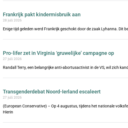
Frankrijk pakt kindermisbruik aan
28 juli 2026
Enige tijd geleden werd Frankrijk geschokt door de zaak Lyhanna. Dit be
Pro-lifer zet in Virginia ‘gruwelijke’ campagne op
27 juli 2026
Randall Terry, een belangrijke anti-abortusactivist in de VS, wil zich ka
Transgenderdebat Noord-Ierland escaleert
27 juli 2026
(European Conservative) – Op 4 augustus, tijdens het nationale volks
Hierin