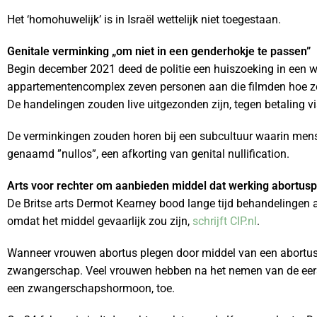
Het ‘homohuwelijk’ is in Israël wettelijk niet toegestaan.
Genitale verminking
„om niet in een genderhokje te passen
”
Begin december 2021 deed de politie een huiszoeking in een wo
appartementencomplex zeven personen aan die filmden hoe ze
De handelingen zouden live uitgezonden zijn, tegen betaling vi
De verminkingen zouden horen bij een subcultuur waarin mens
genaamd ”nullos”, een afkorting van genital nullification.
Arts voor rechter om aanbieden middel dat werking abortusp
De Britse arts Dermot Kearney bood lange tijd behandelingen 
omdat het middel gevaarlijk zou zijn,
schrijft CIP.nl
.
Wanneer vrouwen abortus plegen door middel van een abortusp
zwangerschap. Veel vrouwen hebben na het nemen van de eerste
een zwangerschapshormoon, toe.