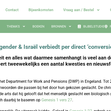
Contact
Bijeenkomsten
Vraag aan / Bestel
THEMA’S
BOEKEN
BRONNEN
BIJBELSTUDIE
ender & Israël verbiedt per direct ‘conversi
eit en alles wat daarmee samenhangt is veel aan d
eert tweewekelijks een aantal kwesties en nieuwsf
 het Department for Work and Pensions (DWP) in Engeland. Tot 
woorden die passen bij het door hun gekozen geslacht. De chris
de arts dat hij gelooft dat het menselijk geslacht een biologisch
ich daarbij te baseren op
Genesis 1 vers 27
.