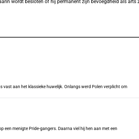
arin wordt besloten of hij permanent zijn bevoegdheid als arts z
s vast aan het klassieke huwelijk. Onlangs werd Polen verplicht om
n op een menigte Pride-gangers. Daarna viel hij hen aan met een