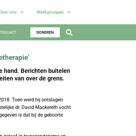
Over ons
Werkgroepen
PODCAST
DONEREN
etherapie’
e hand. Berichten buitelen
eiten van over de grens.
2018. Toen werd hij ontslagen
telijke dr. David Mackereth vocht
 gegeven is dat bij de geboorte