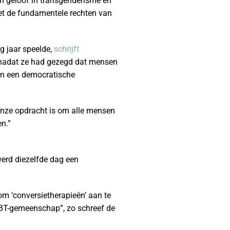
an geloof in transgenderisme en
et de fundamentele rechten van
ig jaar speelde,
schrijft
 nadat ze had gezegd dat mensen
„in een democratische
 Onze opdracht is om alle mensen
n.”
werd diezelfde dag een
om ‘conversietherapieën’ aan te
 LGBT-gemeenschap”, zo schreef de