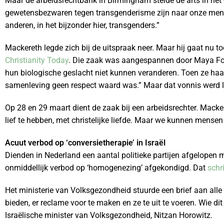
Maar de arbeidsrechtbank in Birmingham stelde de arts in het o
gewetensbezwaren tegen transgenderisme zijn naar onze menin
anderen, in het bijzonder hier, transgenders.”
Mackereth legde zich bij de uitspraak neer. Maar hij gaat nu t
Christianity Today
. Die zaak was aangespannen door Maya For
hun biologische geslacht niet kunnen veranderen. Toen ze haa
samenleving geen respect waard was.” Maar dat vonnis werd la
Op 28 en 29 maart dient de zaak bij een arbeidsrechter. Macke
lief te hebben, met christelijke liefde. Maar we kunnen mense
Acuut verbod op ‘conversietherapie’ in Israël
Dienden in Nederland een aantal politieke partijen afgelopen m
onmiddellijk verbod op ‘homogenezing’ afgekondigd. Dat
schr
Het ministerie van Volksgezondheid stuurde een brief aan alle
bieden, er reclame voor te maken en ze te uit te voeren. Wie d
Israëlische minister van Volksgezondheid, Nitzan Horowitz.