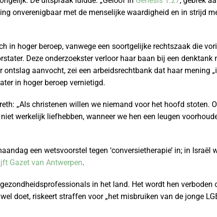
ngelijk. De uitspraak luidde: „Geloof in
Genesis 1:27
, gebrek a
g onverenigbaar met de menselijke waardigheid en in strijd m
och in hoger beroep, vanwege een soortgelijke rechtszaak die vor
stater. Deze onderzoekster verloor haar baan bij een denktank
r ontslag aanvocht, zei een arbeidsrechtbank dat haar mening 
ter in hoger beroep vernietigd.
reth: „Als christenen willen we niemand voor het hoofd stoten.
n niet werkelijk liefhebben, wanneer we hen een leugen voorhoude
aandag een wetsvoorstel tegen ‘conversietherapie’ in; in Israël 
ijft Gazet van Antwerpen
.
 gezondheidsprofessionals in het land. Het wordt hen verboden 
it wel doet, riskeert straffen voor „het misbruiken van de jonge