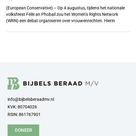
(European Conservative) – Op 4 augustus, tijdens het nationale
volksfeest Féile an Phobail zou het Women’s Rights Network
(WRN) een debat organiseren over vrouwenrechten. Hierin
info@bijbelsberaadmv.nl
KVK: 80704026
RSIN: 861767901
DONEER