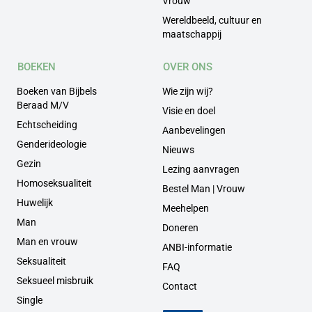
Vrouw
Wereldbeeld, cultuur en
maatschappij
BOEKEN
OVER ONS
Boeken van Bijbels
Wie zijn wij?
Beraad M/V
Visie en doel
Echtscheiding
Aanbevelingen
Genderideologie
Nieuws
Gezin
Lezing aanvragen
Homoseksualiteit
Bestel Man | Vrouw
Huwelijk
Meehelpen
Man
Doneren
Man en vrouw
ANBI-informatie
Seksualiteit
FAQ
Seksueel misbruik
Contact
Single