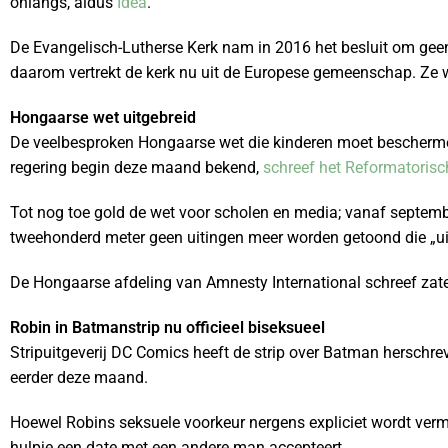
onlangs, aldus
Idea
.
De Evangelisch-Lutherse Kerk nam in 2016 het besluit om geen
daarom vertrekt de kerk nu uit de Europese gemeenschap. Ze wi
Hongaarse wet uitgebreid
De veelbesproken Hongaarse wet die kinderen moet bescherme
regering begin deze maand bekend,
schreef het Reformatoris
Tot nog toe gold de wet voor scholen en media; vanaf septemb
tweehonderd meter geen uitingen meer worden getoond die „ui
De Hongaarse afdeling van Amnesty International schreef zater
Robin in Batmanstrip nu officieel biseksueel
Stripuitgeverij DC Comics heeft de strip over Batman herschrev
eerder deze maand.
Hoewel Robins seksuele voorkeur nergens expliciet wordt verm
hulpje een date met een andere man accepteert.