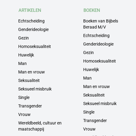
ARTIKELEN
BOEKEN
Echtscheiding
Boeken van Bijbels
Beraad M/V
Genderideologie
Echtscheiding
Gezin
Genderideologie
Homoseksualiteit
Gezin
Huwelijk
Homoseksualiteit
Man
Huwelijk
Man en vrouw
Man
Seksualiteit
Man en vrouw
Seksueel misbruik
Seksualiteit
Single
Seksueel misbruik
Transgender
Single
Vrouw
Transgender
Wereldbeeld, cultuur en
maatschappij
Vrouw