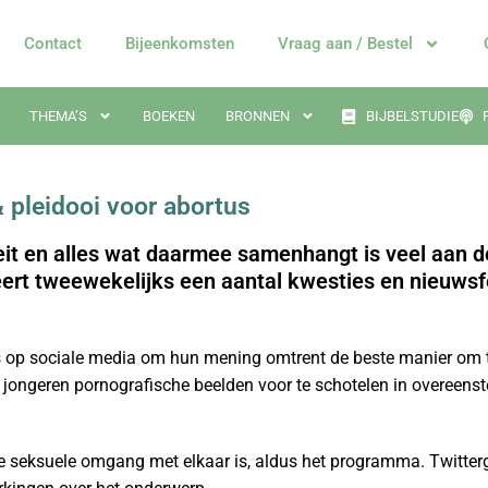
Contact
Bijeenkomsten
Vraag aan / Bestel
THEMA’S
BOEKEN
BRONNEN
BIJBELSTUDIE
& pleidooi voor abortus
eit en alles wat daarmee samenhangt is veel aan d
eert tweewekelijks een aantal kwesties en nieuwsf
p sociale media om hun mening omtrent de beste manier om tie
jongeren pornografische beelden voor te schotelen in overeenst
lle seksuele omgang met elkaar is, aldus het programma. Twitter