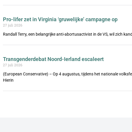
Pro-lifer zet in Virginia ‘gruwelijke’ campagne op
27 juli 2026
Randall Terry, een belangrijke anti-abortusactivist in de VS, wil zich ka
Transgenderdebat Noord-Ierland escaleert
27 juli 2026
(European Conservative) – Op 4 augustus, tijdens het nationale volks
Hierin