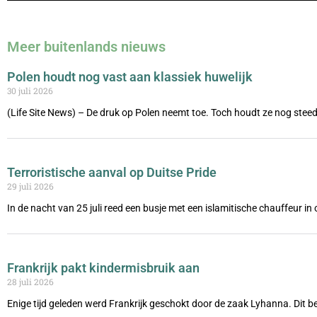
Meer buitenlands nieuws
Polen houdt nog vast aan klassiek huwelijk
30 juli 2026
(Life Site News) – De druk op Polen neemt toe. Toch houdt ze nog steed
Terroristische aanval op Duitse Pride
29 juli 2026
In de nacht van 25 juli reed een busje met een islamitische chauffeur i
Frankrijk pakt kindermisbruik aan
28 juli 2026
Enige tijd geleden werd Frankrijk geschokt door de zaak Lyhanna. Dit be