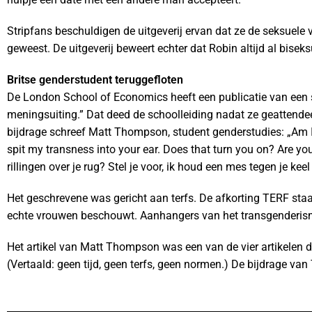
Stripfans beschuldigen de uitgeverij ervan dat ze de seksuele 
geweest. De uitgeverij beweert echter dat Robin altijd al bisek
Britse genderstudent teruggefloten
De London School of Economics heeft een publicatie van een s
meningsuiting.” Dat deed de schoolleiding nadat ze geattende
bijdrage schreef Matt Thompson, student genderstudies: „Am I a 
spit my transness into your ear. Does that turn you on? Are you
rillingen over je rug? Stel je voor, ik houd een mes tegen je k
Het geschrevene was gericht aan terfs. De afkorting TERF staat 
echte vrouwen beschouwt. Aanhangers van het transgenderism
Het artikel van Matt Thompson was een van de vier artikelen
(Vertaald: geen tijd, geen terfs, geen normen.) De bijdrage v