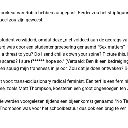
voorkeur van Robin hebben aangepast. Eerder zou het stripfiguur
sueel zou zijn geweest.
tudent verwijderd, omdat deze „niet voldeed aan de gedrags van
erd was door een studentengroepering genaamd ”Sex matters” – 
threat to you? Do I send chills down your spine? Picture this, I
 scared? I sure f****** hope so.” (Vertaald: Ben ik een bedreigin
eel en spuug mijn transness in je oor. Zou dat je doen ontwaken? B
voor: trans-exclusionary radical feminist. Een terf is een femini
e, zoals Matt Thompson, koesteren een groot ongenoegen ten 
 die werden voorgelezen tijdens een bijeenkomst genaamd ”No 
an Thompson was voor het schoolbestuur dus ook een brug te ver.