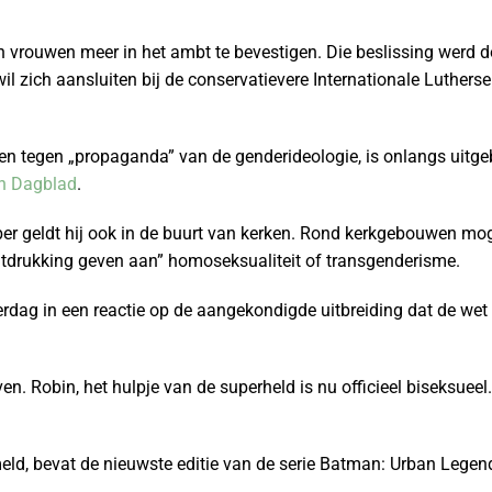
 vrouwen meer in het ambt te bevestigen. Die beslissing werd do
l zich aansluiten bij de conservatievere Internationale Luthers
n tegen „propaganda” van de genderideologie, is onlangs uitg
ch Dagblad
.
er geldt hij ook in de buurt van kerken. Rond kerkgebouwen mog
tdrukking geven aan” homoseksualiteit of transgenderisme.
dag in een reactie op de aangekondigde uitbreiding dat de wet „v
en. Robin, het hulpje van de superheld is nu officieel biseksueel
eld, bevat de nieuwste editie van de serie Batman: Urban Lege