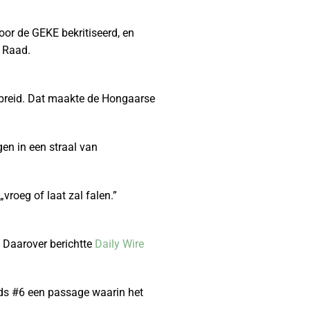
or de GEKE bekritiseerd, en
e Raad.
ebreid. Dat maakte de Hongaarse
en in een straal van
roeg of laat zal falen.”
. Daarover berichtte
Daily Wire
nds #6 een passage waarin het