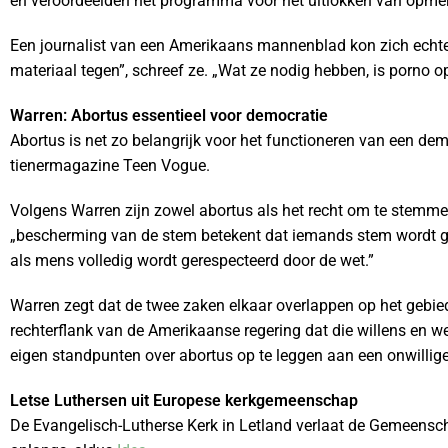
en veroordeelden het programma voor het uitlokken van opmer
Een journalist van een Amerikaans mannenblad kon zich echter 
materiaal tegen”, schreef ze. „Wat ze nodig hebben, is porno
Warren: Abortus essentieel voor democratie
Abortus is net zo belangrijk voor het functioneren van een de
tienermagazine Teen Vogue.
Volgens Warren zijn zowel abortus als het recht om te stemme
„bescherming van de stem betekent dat iemands stem wordt g
als mens volledig wordt gerespecteerd door de wet.”
Warren zegt dat de twee zaken elkaar overlappen op het gebied 
rechterflank van de Amerikaanse regering dat die willens en
eigen standpunten over abortus op te leggen aan een onwillige
Letse Luthersen uit Europese kerkgemeenschap
De Evangelisch-Lutherse Kerk in Letland verlaat de Gemeensc